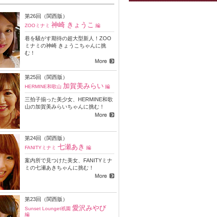
クラ体験コラム バックナンバー
第26回（関西版）
神崎 きょうこ
ZOOミナミ
編
巷を騒がす期待の超大型新人！ZOO
ミナミの神崎 きょうこちゃんに挑
む！
第25回（関西版）
加賀美みらい
HERMINE和歌山
編
三拍子揃った美少女、HERMINE和歌
山の加賀美みらいちゃんに挑む！
第24回（関西版）
七瀬あき
FANITYミナミ
編
案内所で見つけた美女、FANITYミナ
ミの七瀬あきちゃんに挑む！
第23回（関西版）
愛沢みやび
Sunset Lounget祇園
編