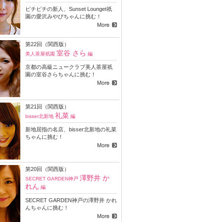
ピチピチの新人、Sunset Lounget祇
園の愛沢みやびちゃんに挑む！
第22回（関西版）
室谷 さら
美人茶屋祇園
編
京都の高級ニュークラブ美人茶屋祇
園の室谷さらちゃんに挑む！
第21回（関西版）
礼菜
bisser北新地
編
新地屈指の名店、bisser北新地の礼菜
ちゃんに挑む！
第20回（関西版）
澤野井 か
SECRET GARDEN神戸
れん
編
SECRET GARDEN神戸の澤野井 かれ
んちゃんに挑む！