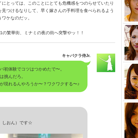
イにとっては、このことにとても危機感をつのらせていたり
を見つけるなりして、早く嫁さんの手料理を食べられるよう
うワケなのだッ。
.1の繁華街、ミナミの夜の街へ突撃やッ！！
キャバクラ侍Jr.
バ初体験でコツはつかめたで〜。
は挑んだろ。
が現れるんやろうか〜？ワクワクする〜♪
う しおん）です☆