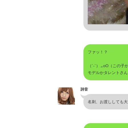
ファッ！？
（´-`）.｡oO（こ
モデルかタレントさん
詩音
名刺、お渡ししても大