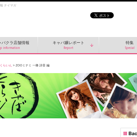
情報 ナイマガ
ャバクラ店舗情報
キャバ嬢レポート
特集
p information
Report
Special
ばくらいん
> ZOOミナミ 一條 詩音 編