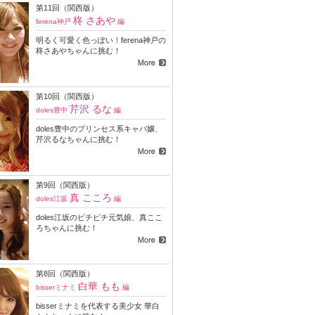
第11回（関西版）
柊 さあや
ferena神戸
編
明るく可愛く色っぽい！ferena神戸の
柊さあやちゃんに挑む！
第10回（関西版）
芹沢 るな
doles豊中
編
doles豊中のプリンセス系キャバ嬢、
芹沢るなちゃんに挑む！
第9回（関西版）
真 こころ
doles江坂
編
doles江坂のピチピチ元気娘、真ここ
ろちゃんに挑む！
第8回（関西版）
白華 もも
bisserミナミ
編
bisserミナミを代表する美少女 華白