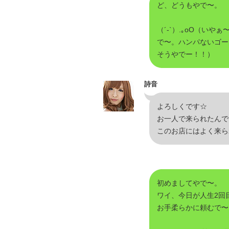
ど、どうもやで〜。
（´-`）.｡oO（い
で〜。ハンパないゴー
そうやでー！！）
詩音
よろしくです☆
お一人で来られたんで
このお店にはよく来ら
初めましてやで〜。
ワイ、今日が人生2回
お手柔らかに頼むで〜