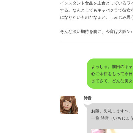
インスタント食品を主食としているワ
する。なんとしてもキャバクラで彼女
になりたいものだなぁと、しみじみ思
そんな淡い期待を胸に、今宵は大阪No
よっしゃ。前回のキャ
心に余裕をもって今日
さてさて、どんな美女
詩音
お隣、失礼します〜。
一條 詩音（いちじょ