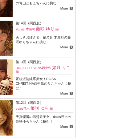
の青山ともえちゃんに挑む！
第14回（関西版）
藤咲 ゆり
錵乃音 木屋町
編
美しきお姉さま、錵乃音 木屋町の藤
咲ゆりちゃんに挑む！
第13回（関西版）
如月 りこ
ROSA CHRISTINA西中島
編
正統派清純系美女！ROSA
CHRISTINA西中島のりこちゃんに挑
む！
第12回（関西版）
姫咲 ゆら
doles茨木
編
天真爛漫の清楚系美女、doles茨木の
姫咲ゆらちゃんに挑む！