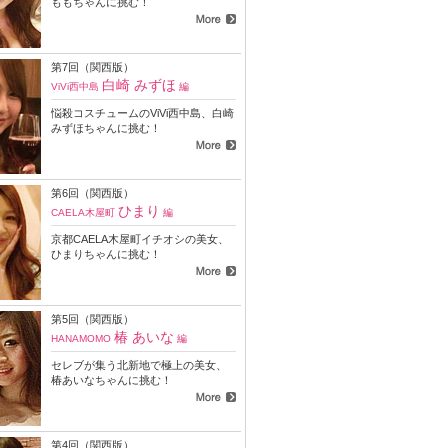
ももちゃんに挑む！
第7回（関西版）
白崎 みずほ
ViVi西中島
編
悩殺コスチュームのViVi西中島、白崎
みずほちゃんに挑む！
第6回（関西版）
ひまり
CAELA木屋町
編
京都CAELA木屋町イチオシの美女、
ひまりちゃんに挑む！
第5回（関西版）
椿 あいな
HANAMOMO
編
セレブが集う北新地で極上の美女、
椿あいなちゃんに挑む！
第4回（関西版）