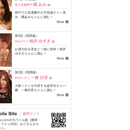
橘 あみ
美人茶屋神戸
編
神戸で人気沸騰中の不思議チャン美
女、橘あみちゃんに挑む！
第3回（関西版）
桃井 ゆずき
GALY十三
編
お酒大好き美女と一緒に乾杯！桃井
ゆずきちゃんに挑む！
第2回（関西版）
一條 詩音
ZOOミナミ
編
大阪ミナミを代表する超有名キャバ
嬢、一條詩音ちゃんに挑む！