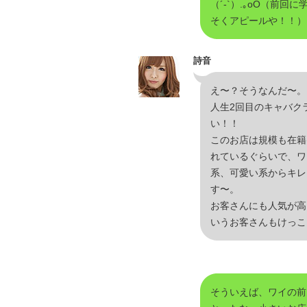
（´-`）.｡oO（前
そくアピールや！！）
詩音
え〜？そうなんだ〜。
人生2回目のキャバク
い！！
このお店は規模も在籍
れているぐらいで、ワ
系、可愛い系からキレ
す〜。
お客さんにも人気が高
いうお客さんもけっこ
そういえば、ワイの前