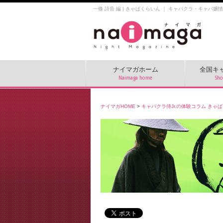
一條 詩音 編 | きゃばくらいん ｜ キャバクラ・キャバ嬢
ナイマガホーム
全国キ
Naimaga home
Sho
ナイマガHOME
>
キャバクラ侍Jr.の体験コラム きゃ