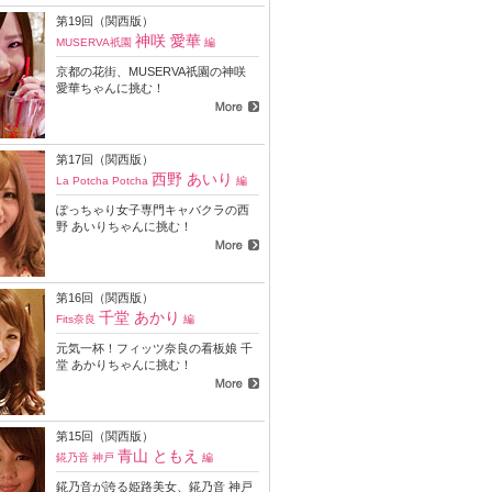
第19回（関西版）
神咲 愛華
MUSERVA祇園
編
京都の花街、MUSERVA祇園の神咲
愛華ちゃんに挑む！
第17回（関西版）
西野 あいり
La Potcha Potcha
編
ぽっちゃり女子専門キャバクラの西
野 あいりちゃんに挑む！
第16回（関西版）
千堂 あかり
Fits奈良
編
元気一杯！フィッツ奈良の看板娘 千
堂 あかりちゃんに挑む！
第15回（関西版）
青山 ともえ
錵乃音 神戸
編
錵乃音が誇る姫路美女、錵乃音 神戸